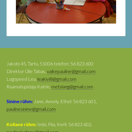
Jakobi 45, Tartu, 51006 telefon: 56 823 600
Direktor Ülle Tabas,
vaikepauline@gmail.com
Logopeed Lea,
leakivi8@gmail.com
Raamatupidaja Katrin,
metslang@gmail.com
Sinine rühm:
Jane, Annely, Ethel: 56 823 601,
paulinesinine@gmail.com
Kollane rühm:
Imbi, Piia, Kerli: 56 823 602,
paulinekollane@gmail.com