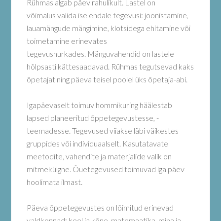
Rühmas algab päev rahulikult. Lastel on
võimalus valida ise endale tegevusi: joonistamine,
lauamängude mängimine, klotsidega ehitamine või
toimetamine erinevates
tegevusnurkades. Mänguvahendid on lastele
hõlpsasti kättesaadavad. Rühmas tegutsevad kaks
õpetajat ning päeva teisel poolel üks õpetaja-abi.
Igapäevaselt toimuv hommikuring häälestab
lapsed planeeritud õppetegevustesse, -
teemadesse. Tegevused viiakse läbi väikestes
gruppides või individuaalselt. Kasutatavate
meetodite, vahendite ja materjalide valik on
mitmekülgne. Õuetegevused toimuvad iga päev
hoolimata ilmast.
Päeva õppetegevustes on lõimitud erinevad
valdkonnad: keel ja kõne, matemaatika, mina ja