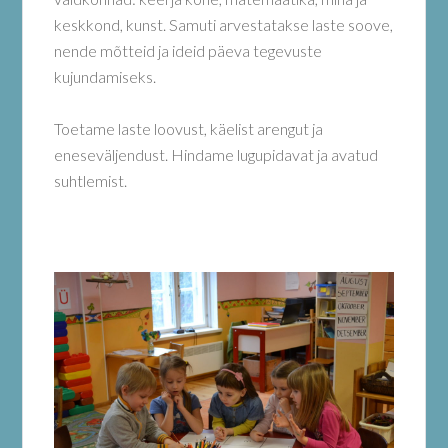
keskkond, kunst. Samuti arvestatakse laste soove,
nende mõtteid ja ideid päeva tegevuste
kujundamiseks.
Toetame laste loovust, käelist arengut ja
eneseväljendust. Hindame lugupidavat ja avatud
suhtlemist.