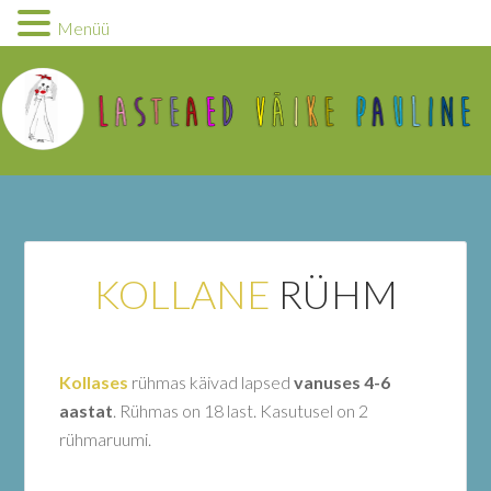
Menüü
KOLLANE
RÜHM
Kollases
rühmas käivad lapsed
vanuses 4-6
aastat
. Rühmas on 18 last. Kasutusel on 2
rühmaruumi.