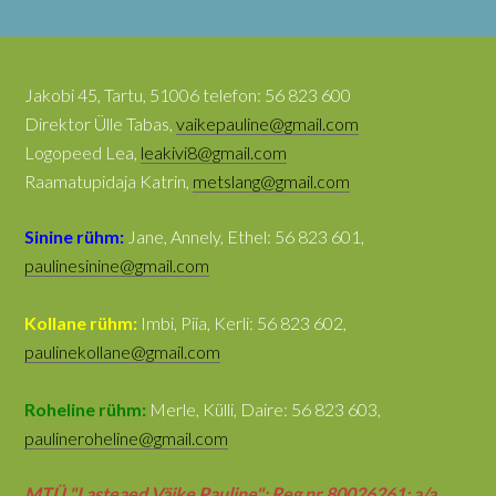
Jakobi 45, Tartu, 51006 telefon: 56 823 600
Direktor Ülle Tabas,
vaikepauline@gmail.com
Logopeed Lea,
leakivi8@gmail.com
Raamatupidaja Katrin,
metslang@gmail.com
Sinine rühm:
Jane, Annely, Ethel: 56 823 601,
paulinesinine@gmail.com
Kollane rühm:
Imbi, Piia, Kerli: 56 823 602,
paulinekollane@gmail.com
Roheline rühm:
Merle, Külli, Daire: 56 823 603,
paulineroheline@gmail.com
MTÜ "Lasteaed Väike Pauline"; Reg nr 80026261; a/a