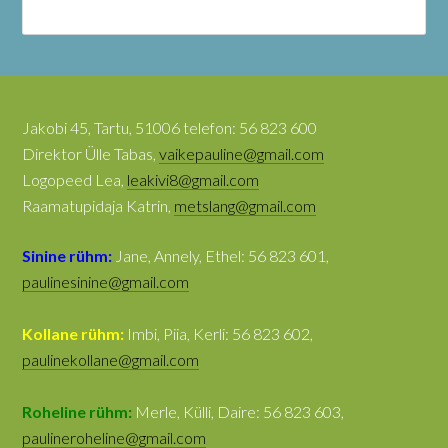
Jakobi 45, Tartu, 51006 telefon: 56 823 600
Direktor Ülle Tabas,
vaikepauline@gmail.com
Logopeed Lea,
leakivi8@gmail.com
Raamatupidaja Katrin,
metslang@gmail.com
Sinine rühm:
Jane, Annely, Ethel: 56 823 601,
paulinesinine@gmail.com
Kollane rühm:
Imbi, Piia, Kerli: 56 823 602,
paulinekollane@gmail.com
Roheline rühm:
Merle, Külli, Daire: 56 823 603,
paulineroheline@gmail.com